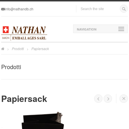
info@nathandb.ch
NAVIGATION
Prodotti
Papiersack
>
>
Prodotti
Papiersack



