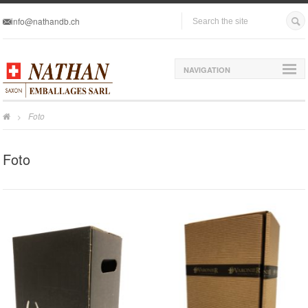
info@nathandb.ch
NAVIGATION
Foto
>
Foto