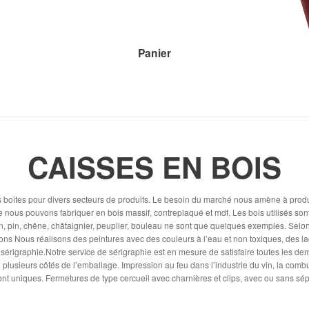
Panier
CAISSES EN BOIS
 boîtes pour divers secteurs de produits. Le besoin du marché nous amène à prod
nous pouvons fabriquer en bois massif, contreplaqué et mdf. Les bois utilisés sont
, pin, chêne, châtaignier, peuplier, bouleau ne sont que quelques exemples. Selon l
ions Nous réalisons des peintures avec des couleurs à l’eau et non toxiques, des l
a sérigraphie.Notre service de sérigraphie est en mesure de satisfaire toutes les 
 plusieurs côtés de l’emballage. Impression au feu dans l’industrie du vin, la comb
sont uniques. Fermetures de type cercueil avec charnières et clips, avec ou sans sép