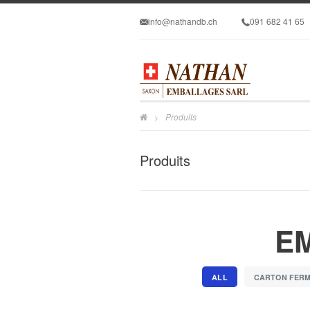
info@nathandb.ch
091 682 41 65
Produits
>
Produits
E
ALL
CARTON FERM