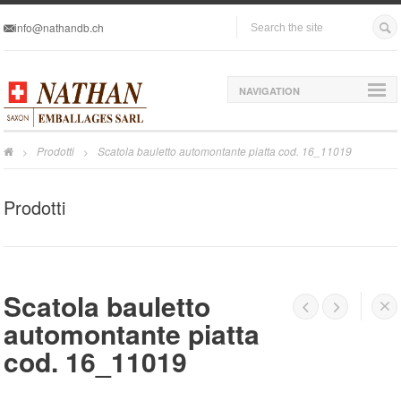
info@nathandb.ch
NAVIGATION
Prodotti
Scatola bauletto automontante piatta cod. 16_11019
>
>
Prodotti
Scatola bauletto




automontante piatta
cod. 16_11019