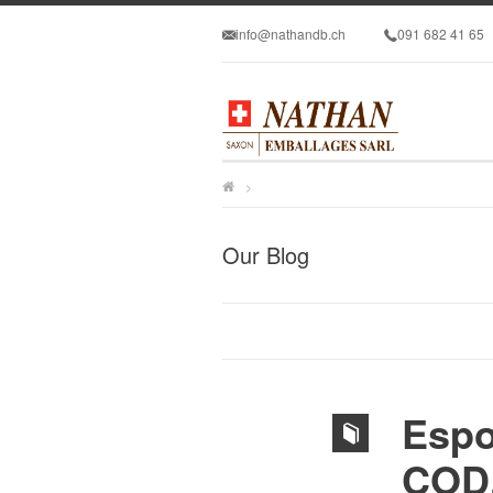
info@nathandb.ch
091 682 41 65
>
Our Blog
Espo
COD.