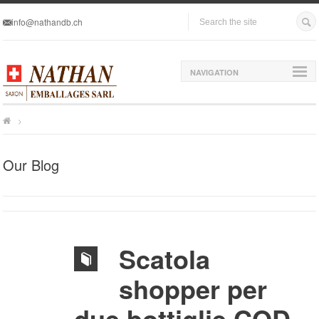
info@nathandb.ch
NAVIGATION
>
Our Blog
Scatola
shopper per
due bottiglie COD.