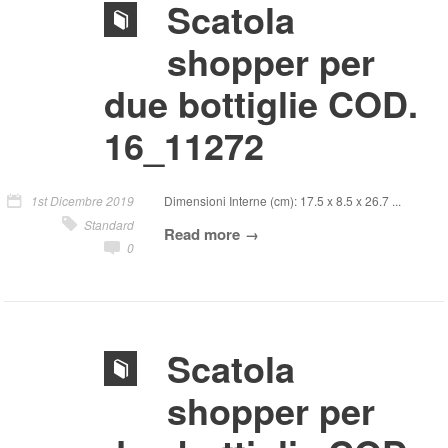
Scatola
shopper per
due bottiglie COD.
16_11272
1st Dicembre 2019
Dimensioni Interne (cm): 17.5 x 8.5 x 26.7 ...
Standard
Read more
0
Scatola
shopper per