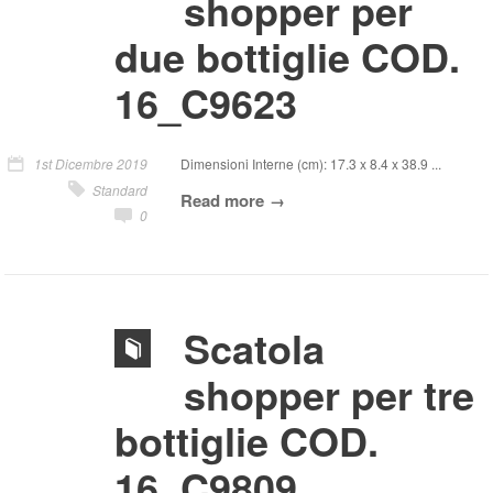
shopper per
due bottiglie COD.
16_C9623
1st Dicembre 2019
Dimensioni Interne (cm): 17.3 x 8.4 x 38.9 ...
Standard
Read more
0
Scatola
shopper per tre
bottiglie COD.
16_C9809