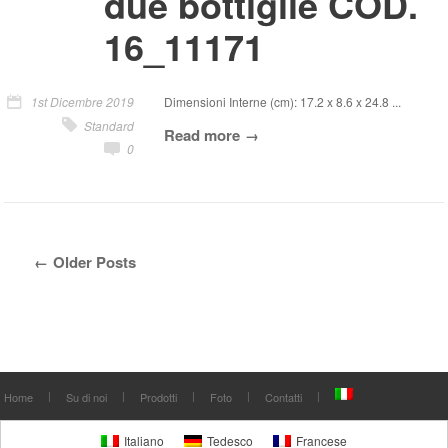
due bottiglie COD.
16_11171
1st Dicembre 2019
Dimensioni Interne (cm): 17.2 x 8.6 x 24.8 ...
Standard
Read more
0
Older Posts
Home
Su di noi
Prodotti
Foto
Contatti
Italiano
Tedesco
Francese