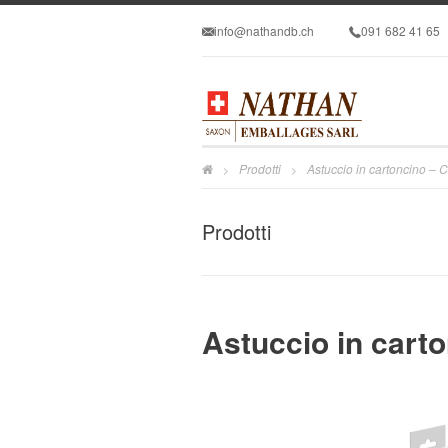
info@nathandb.ch
091 682 41 65
Prodotti
Astuccio in cartoncino –
>
>
Prodotti
Astuccio in cart