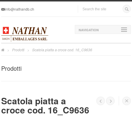
info@nathandb.ch
NAVIGATION
Prodotti
Scatola piatta a croce cod. 16_C9636
>
>
Prodotti
Scatola piatta a




croce cod. 16_C9636