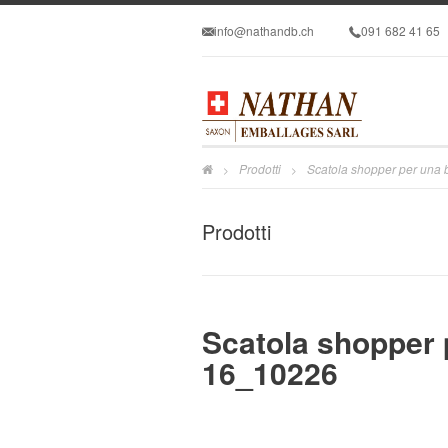
info@nathandb.ch
091 682 41 65
Prodotti
Scatola shopper per una 
>
>
Prodotti
Scatola shopper 
16_10226