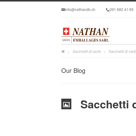
info@nathandb.ch
091 682 41 65
Sacchetti di carta
Sacchetti di cart
>
>
Our Blog
Sacchetti d