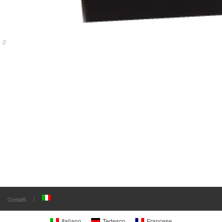
0
Contatti
Italiano
Tedesco
Francese