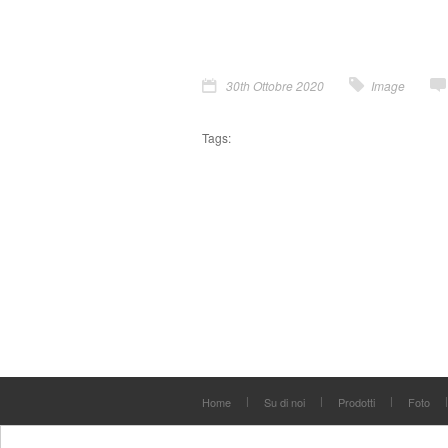
30th Ottobre 2020
Image
Tags:
Home
Su di noi
Prodotti
Foto