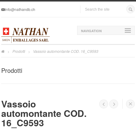
info@nathandb.ch
NAVIGATION
Prodotti
Vassoio automontante COD. 16_C9593
>
>
Prodotti
Vassoio




automontante COD.
16_C9593