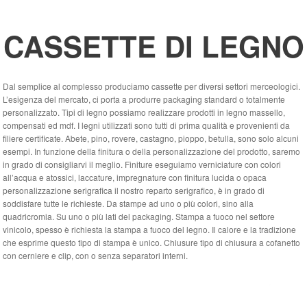
CASSETTE DI LEGNO
Dal semplice al complesso produciamo cassette per diversi settori merceologici.
L’esigenza del mercato, ci porta a produrre packaging standard o totalmente
personalizzato. Tipi di legno possiamo realizzare prodotti in legno massello,
compensati ed mdf. I legni utilizzati sono tutti di prima qualità e provenienti da
filiere certificate. Abete, pino, rovere, castagno, pioppo, betulla, sono solo alcuni
esempi. In funzione della finitura o della personalizzazione del prodotto, saremo
in grado di consigliarvi il meglio. Finiture eseguiamo verniciature con colori
all’acqua e atossici, laccature, impregnature con finitura lucida o opaca
personalizzazione serigrafica il nostro reparto serigrafico, è in grado di
soddisfare tutte le richieste. Da stampe ad uno o più colori, sino alla
quadricromia. Su uno o più lati del packaging. Stampa a fuoco nel settore
vinicolo, spesso è richiesta la stampa a fuoco del legno. Il calore e la tradizione
che esprime questo tipo di stampa è unico. Chiusure tipo di chiusura a cofanetto
con cerniere e clip, con o senza separatori interni.