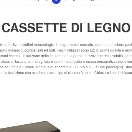
CASSETTE DI LEGNO
e per diversi settori merceologici. L’esigenza del mercato, ci porta a produrre pa
gno massello, compensati ed mdf. I legni utilizzati sono tutti di prima qualità e proven
lcuni esempi. In funzione della finitura o della personalizzazione del prodotto, sarem
atossici, laccature, impregnature con finitura lucida o opaca personalizzazione serigr
mpe ad uno o più colori, sino alla quadricromia. Su uno o più lati del packaging. Sta
re e la tradizione che esprime questo tipo di stampa è unico. Chiusure tipo di chiusu