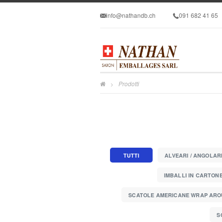
info@nathandb.ch
091 682 41 65
Prodotti
>
TUTTI
ALVEARI / ANGOLAR
IMBALLI IN CARTON
SCATOLE AMERICANE WRAP AR
S