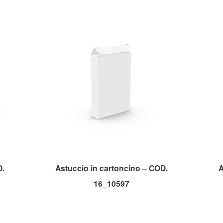
D.
Astuccio in cartoncino – COD.
A
16_10597