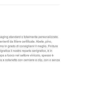
ckaging standard o totalmente personalizzato.
ienti da filiere certificate. Abete, pino,
o in grado di consigliarvi il meglio. Finiture
afica il nostro reparto serigrafico, è in
mpa a fuoco nel settore vinicolo, spesso è
ra a cofanetto con cerniere e clip, con o senza